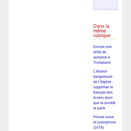
Dans la
même
rubrique
Encore une
drôle de
semaine à
Trumpland
L’illusion
dangereuse
de l’Algérie :
supprimer le
français des
écoles alors
que la société
le parle
Presse russe
et russophone
(1678)