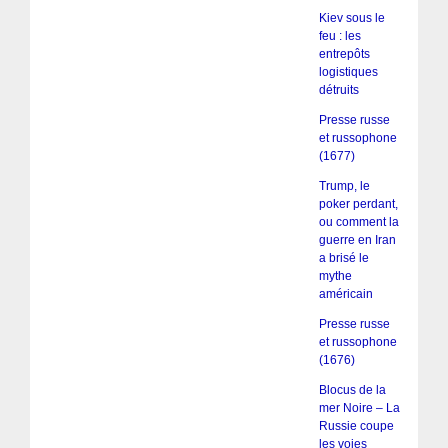
Kiev sous le
feu : les
entrepôts
logistiques
détruits
Presse russe
et russophone
(1677)
Trump, le
poker perdant,
ou comment la
guerre en Iran
a brisé le
mythe
américain
Presse russe
et russophone
(1676)
Blocus de la
mer Noire – La
Russie coupe
les voies