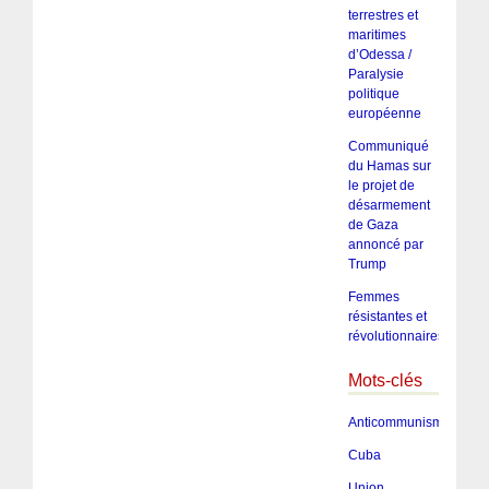
terrestres et
maritimes
d’Odessa /
Paralysie
politique
européenne
Communiqué
du Hamas sur
le projet de
désarmement
de Gaza
annoncé par
Trump
Femmes
résistantes et
révolutionnaires
Mots-clés
Anticommunisme
Cuba
Union