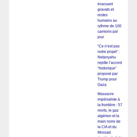
évacuant
gravats et
restes
humains au
rythme de 100
camions par
jour
“Ce n’est pas
notre projet” :
Netanyahu
rejette l’accord
“historique”
proposé par
Trump pour
Gaza
Massacre
impérialiste à
la frontière : 57
morts, le gaz
algérien et la
main noire de
la CIA et du
Mossad