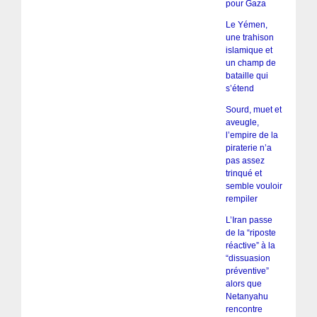
pour Gaza
Le Yémen,
une trahison
islamique et
un champ de
bataille qui
s’étend
Sourd, muet et
aveugle,
l’empire de la
piraterie n’a
pas assez
trinqué et
semble vouloir
rempiler
L’Iran passe
de la “riposte
réactive” à la
“dissuasion
préventive”
alors que
Netanyahu
rencontre