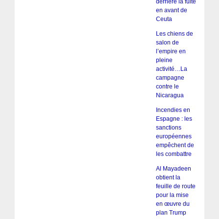
derrière la fuite
en avant de
Ceuta
Les chiens de
salon de
l’empire en
pleine
activité…La
campagne
contre le
Nicaragua
Incendies en
Espagne : les
sanctions
européennes
empêchent de
les combattre
Al Mayadeen
obtient la
feuille de route
pour la mise
en œuvre du
plan Trump