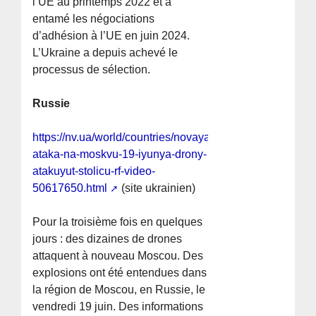
l’UE au printemps 2022 et a
entamé les négociations
d’adhésion à l’UE en juin 2024.
L’Ukraine a depuis achevé le
processus de sélection.
Russie
https://nv.ua/world/countries/novaya-
ataka-na-moskvu-19-iyunya-drony-
atakuyut-stolicu-rf-video-
50617650.html
(site ukrainien)
Pour la troisième fois en quelques
jours : des dizaines de drones
attaquent à nouveau Moscou. Des
explosions ont été entendues dans
la région de Moscou, en Russie, le
vendredi 19 juin. Des informations