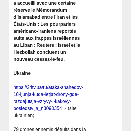
a accueilli avec une certaine
réserve le Mémorandum
d’Islamabad entre l’Iran et les
États-Unis ; Les pourparlers
américano-iraniens reportés
suite aux frappes israéliennes
au Liban ; Reuters : Israël et le
Hezbollah concluent un
nouveau cessez-le-feu.
Ukraine
https://24tv.ua/ru/ataka-shahedov-
18-ijunja-kuda-letjat-drony-gde-
razdajutsja-vzryvy-i-kakovy-
posledstvija_n3090354
(site
ukrainien)
79 drones ennemis détruits dans la