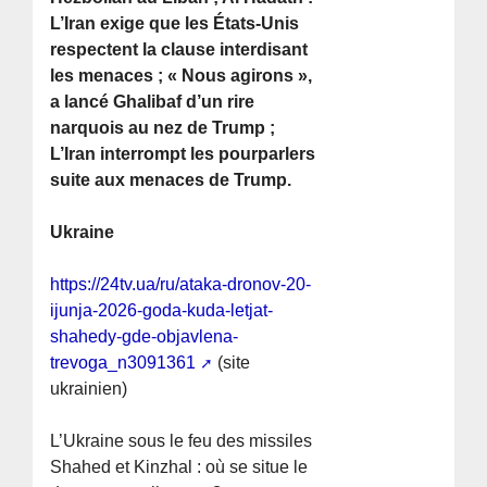
L’Iran exige que les États-Unis
respectent la clause interdisant
les menaces ; « Nous agirons »,
a lancé Ghalibaf d’un rire
narquois au nez de Trump ;
L’Iran interrompt les pourparlers
suite aux menaces de Trump.
Ukraine
https://24tv.ua/ru/ataka-dronov-20-
ijunja-2026-goda-kuda-letjat-
shahedy-gde-objavlena-
trevoga_n3091361
(site
ukrainien)
L’Ukraine sous le feu des missiles
Shahed et Kinzhal : où se situe le