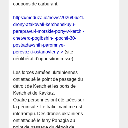
coupons de carburant.
https://meduza.io/news/2026/06/21/ukrainskie-
drony-atakovali-kerchenskuyu-
perepravu-i-morskie-porty-v-kerchi-
chetvero-pogibshih-i-pochti-30-
postradavshih-paromnye-
perevozki-ostanovleny
(site
néolibéral d’opposition russe)
Les forces armées ukrainiennes
ont attaqué le point de passage du
détroit de Kertch et les ports de
Kertch et de Kavkaz.
Quatre personnes ont été tuées sur
la péninsule. Le trafic maritime est
interrompu. Des drones ukrainiens
ont attaqué le ferry Panagia au
point de passage du détroit de