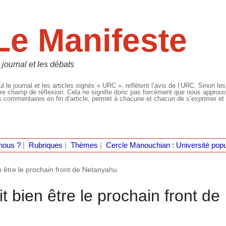
Le Manifeste
 journal et les débats
l le journal et les articles signés « URC », reflètent l’avis de l’URC. Sinon les
re champ de réflexion. Cela ne signifie donc pas forcément que nous approuvio
 commentaires en fin d’article, permet à chacune et chacun de s’exprimer et 
nous ?
|
Rubriques
|
Thèmes
|
Cercle Manouchian : Université popu
n être le prochain front de Netanyahu
t bien être le prochain front de