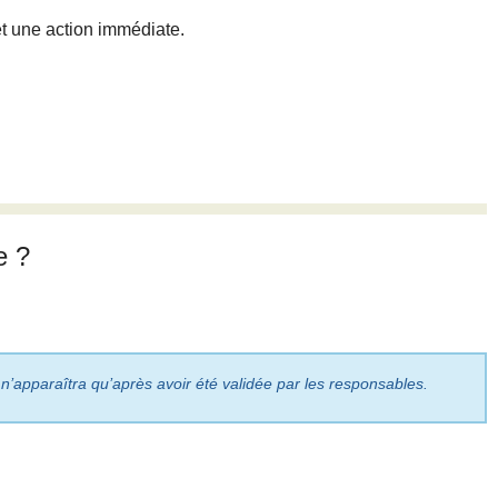
et une action immédiate.
e ?
 n’apparaîtra qu’après avoir été validée par les responsables.