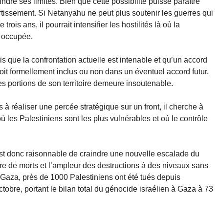
indre ses limites. Bien que cette possibilité puisse paraître
tissement. Si Netanyahu ne peut plus soutenir les guerres qui
rois ans, il pourrait intensifier les hostilités là où la
e occupée.
is que la confrontation actuelle est intenable et qu’un accord
oit formellement inclus ou non dans un éventuel accord futur,
es portions de son territoire demeure insoutenable.
 à réaliser une percée stratégique sur un front, il cherche à
 les Palestiniens sont les plus vulnérables et où le contrôle
 est donc raisonnable de craindre une nouvelle escalade du
re de morts et l’ampleur des destructions à des niveaux sans
e Gaza, près de 1000 Palestiniens ont été tués depuis
tobre, portant le bilan total du génocide israélien à Gaza à 73