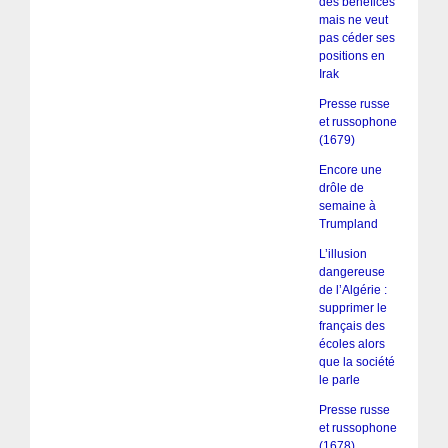
des bénéfices
mais ne veut
pas céder ses
positions en
Irak
Presse russe
et russophone
(1679)
Encore une
drôle de
semaine à
Trumpland
L’illusion
dangereuse
de l’Algérie :
supprimer le
français des
écoles alors
que la société
le parle
Presse russe
et russophone
(1678)