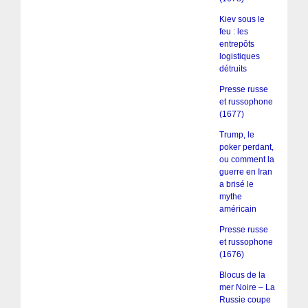
Kiev sous le
feu : les
entrepôts
logistiques
détruits
Presse russe
et russophone
(1677)
Trump, le
poker perdant,
ou comment la
guerre en Iran
a brisé le
mythe
américain
Presse russe
et russophone
(1676)
Blocus de la
mer Noire – La
Russie coupe