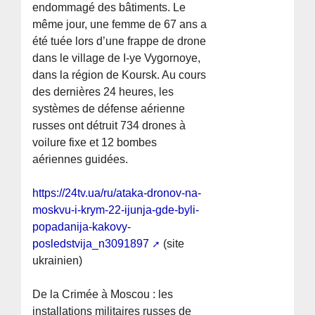
endommagé des bâtiments. Le
même jour, une femme de 67 ans a
été tuée lors d’une frappe de drone
dans le village de I-ye Vygornoye,
dans la région de Koursk. Au cours
des dernières 24 heures, les
systèmes de défense aérienne
russes ont détruit 734 drones à
voilure fixe et 12 bombes
aériennes guidées.
https://24tv.ua/ru/ataka-dronov-na-
moskvu-i-krym-22-ijunja-gde-byli-
popadanija-kakovy-
posledstvija_n3091897
(site
ukrainien)
De la Crimée à Moscou : les
installations militaires russes de