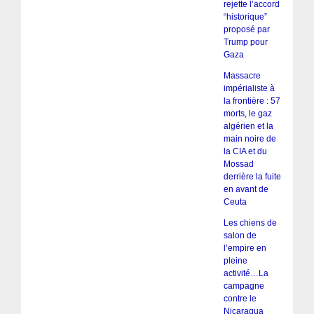
rejette l’accord
“historique”
proposé par
Trump pour
Gaza
Massacre
impérialiste à
la frontière : 57
morts, le gaz
algérien et la
main noire de
la CIA et du
Mossad
derrière la fuite
en avant de
Ceuta
Les chiens de
salon de
l’empire en
pleine
activité…La
campagne
contre le
Nicaragua