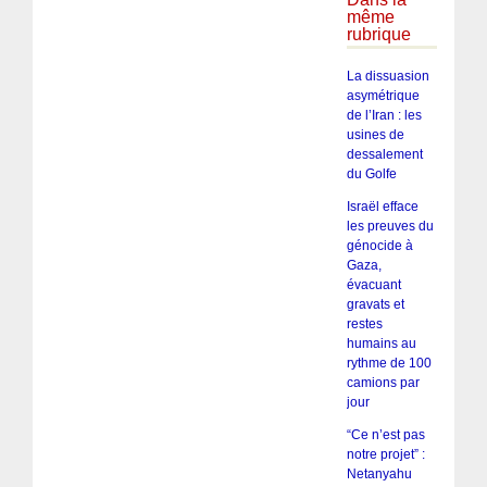
même
rubrique
La dissuasion
asymétrique
de l’Iran : les
usines de
dessalement
du Golfe
Israël efface
les preuves du
génocide à
Gaza,
évacuant
gravats et
restes
humains au
rythme de 100
camions par
jour
“Ce n’est pas
notre projet” :
Netanyahu