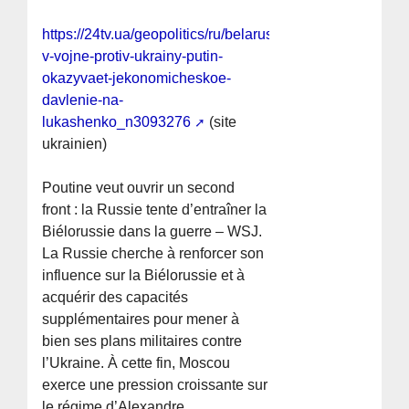
https://24tv.ua/geopolitics/ru/belarus-
v-vojne-protiv-ukrainy-putin-
okazyvaet-jekonomicheskoe-
davlenie-na-
lukashenko_n3093276
(site
ukrainien)
Poutine veut ouvrir un second
front : la Russie tente d’entraîner la
Biélorussie dans la guerre – WSJ.
La Russie cherche à renforcer son
influence sur la Biélorussie et à
acquérir des capacités
supplémentaires pour mener à
bien ses plans militaires contre
l’Ukraine. À cette fin, Moscou
exerce une pression croissante sur
le régime d’Alexandre