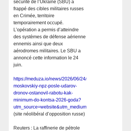
sécurité de l’Ukraine (SBU) a
frappé des cibles militaires russes
en Crimée, territoire
temporairement occupé.
L’opération a permis d’atteindre
des systèmes de défense aérienne
ennemis ainsi que deux
aérodromes militaires. Le SBU a
annoncé cette information le 24
juin.
https://meduza.io/news/2026/06/24/reuters-
moskovskiy-npz-posle-udarov-
dronov-ostanovil-rabotu-kak-
minimum-do-kontsa-2026-goda?
utm_source=website&utm_medium=push&utm_campaig
(site néolibéral d’opposition russe)
Reuters : La raffinerie de pétrole