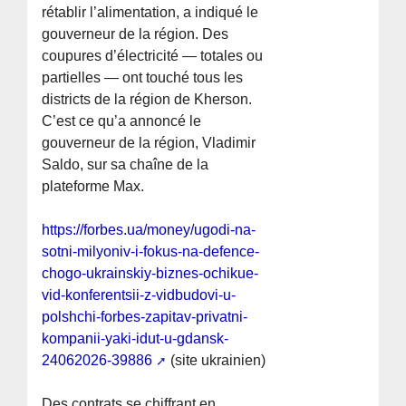
rétablir l’alimentation, a indiqué le
gouverneur de la région. Des
coupures d’électricité — totales ou
partielles — ont touché tous les
districts de la région de Kherson.
C’est ce qu’a annoncé le
gouverneur de la région, Vladimir
Saldo, sur sa chaîne de la
plateforme Max.
https://forbes.ua/money/ugodi-na-
sotni-milyoniv-i-fokus-na-defence-
chogo-ukrainskiy-biznes-ochikue-
vid-konferentsii-z-vidbudovi-u-
polshchi-forbes-zapitav-privatni-
kompanii-yaki-idut-u-gdansk-
24062026-39886
(site ukrainien)
Des contrats se chiffrant en