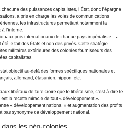
s chacune des puissances capitalistes, l’État, donc l’épargne
sations, a pris en charge les voies de communications
, aériennes, les infrastructures permettant notamment la
à l’interne.
tionaux puis internationaux de chaque pays impérialiste. La
été le fait des États et non des privés. Cette stratégie
es militaires extérieures des colonies fournisseurs des
ées capitalistes.
nstat objectif au-delà des formes spécifiques nationales et
rançais, allemand, étasunien, nippon, etc.
ux libéraux de faire croire que le libéralisme, c’est-à-dire le
, est la recette miracle de tout « développement ».
 entre « développement national » et augmentation des profits
est pas synonyme de développement national.
le dans les néo-colonies