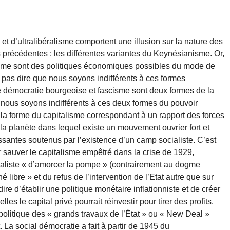
t d’ultralibéralisme comportent une illusion sur la nature des
précédentes : les différentes variantes du Keynésianisme. Or,
sme sont des politiques économiques possibles du mode de
t pas dire que nous soyons indifférents à ces formes
démocratie bourgeoise et fascisme sont deux formes de la
 nous soyons indifférents à ces deux formes du pouvoir
t la forme du capitalisme correspondant à un rapport des forces
 la planète dans lequel existe un mouvement ouvrier fort et
issantes soutenus par l’existence d’un camp socialiste. C’est
r sauver le capitalisme empêtré dans la crise de 1929,
pitaliste « d’amorcer la pompe » (contrairement au dogme
hé libre » et du refus de l’intervention de l’Etat autre que sur
re d’établir une politique monétaire inflationniste et de créer
les le capital privé pourrait réinvestir pour tirer des profits.
politique des « grands travaux de l’État » ou « New Deal »
a social démocratie a fait à partir de 1945 du