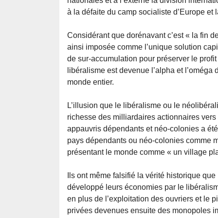
nationales et à l’externe la division interna
à la défaite du camp socialiste d’Europe et
Considérant que dorénavant c’est « la fin de 
ainsi imposée comme l’unique solution capit
de sur-accumulation pour préserver le profit
libéralisme est devenue l’alpha et l’oméga 
monde entier.
L’illusion que le libéralisme ou le néolibér
richesse des milliardaires actionnaires vers 
appauvris dépendants et néo-colonies a été 
pays dépendants ou néo-colonies comme mote
présentant le monde comme « un village pla
Ils ont même falsifié la vérité historique que
développé leurs économies par le libéralisme
en plus de l’exploitation des ouvriers et le 
privées devenues ensuite des monopoles im