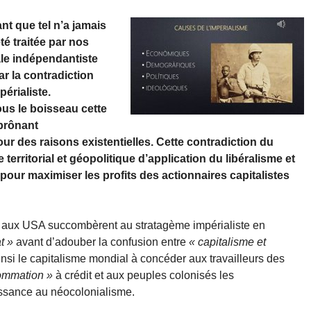
ant que tel n’a jamais
té traitée par nos
ale indépendantiste
ar la contradiction
érialiste.
sous le boisseau cette
 prônant
our des raisons existentielles. Cette contradiction du
territorial et géopolitique d’application du libéralisme et
t pour maximiser les profits des actionnaires capitalistes
aux USA succombèrent au stratagème impérialiste en
t »
avant d’adouber la confusion entre
« capitalisme et
insi le capitalisme mondial à concéder aux travailleurs des
ommation »
à crédit et aux peuples colonisés les
ssance au néocolonialisme.