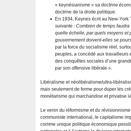
« keynésianisme » sa doctrine écon
doctrine de la droite politique.
En 1934, Keynes écrit au New-York 
suivante : Combien de temps faudra t-
quelle échelle, par quels moyens e
gouvernement doivent-elles se pours
par la force du socialisme réel, surto
peuples, a concédé aux travailleurs e
des conquêtes sociales d’une grande
par son offensive libérale ».
Libéralisme et néolibéralisme/ultra-libérali
mais seulement de forme pour duper les cré
monétarisme qui marchandise et privatise la sa
Le venin du réformisme et du révisionnisme
communiste international, le capitalisme impé
comme unique politique économique possibl