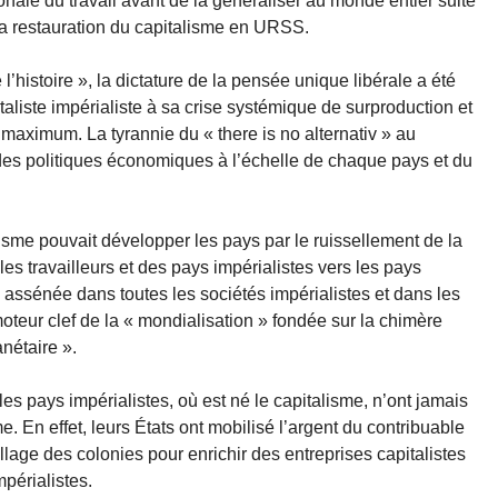
tionale du travail avant de la généraliser au monde entier suite
 la restauration du capitalisme en URSS.
l’histoire », la dictature de la pensée unique libérale a été
aliste impérialiste à sa crise systémique de surproduction et
 maximum. La tyrannie du « there is no alternativ » au
des politiques économiques à l’échelle de chaque pays et du
alisme pouvait développer les pays par le ruissellement de la
les travailleurs et des pays impérialistes vers les pays
assénée dans toutes les sociétés impérialistes et dans les
ur clef de la « mondialisation » fondée sur la chimère
nétaire ».
 les pays impérialistes, où est né le capitalisme, n’ont jamais
. En effet, leurs États ont mobilisé l’argent du contribuable
pillage des colonies pour enrichir des entreprises capitalistes
périalistes.