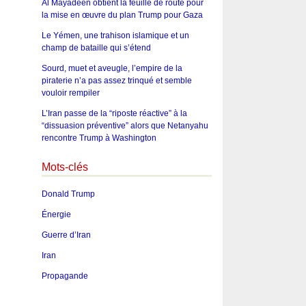
Al Mayadeen obtient la feuille de route pour
la mise en œuvre du plan Trump pour Gaza
Le Yémen, une trahison islamique et un
champ de bataille qui s’étend
Sourd, muet et aveugle, l’empire de la
piraterie n’a pas assez trinqué et semble
vouloir rempiler
L’Iran passe de la “riposte réactive” à la
“dissuasion préventive” alors que Netanyahu
rencontre Trump à Washington
Mots-clés
Donald Trump
Énergie
Guerre d’Iran
Iran
Propagande