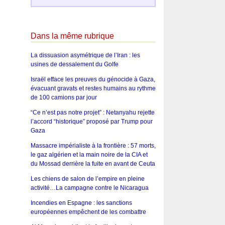
Dans la même rubrique
La dissuasion asymétrique de l’Iran : les
usines de dessalement du Golfe
Israël efface les preuves du génocide à Gaza,
évacuant gravats et restes humains au rythme
de 100 camions par jour
“Ce n’est pas notre projet” : Netanyahu rejette
l’accord “historique” proposé par Trump pour
Gaza
Massacre impérialiste à la frontière : 57 morts,
le gaz algérien et la main noire de la CIA et
du Mossad derrière la fuite en avant de Ceuta
Les chiens de salon de l’empire en pleine
activité…La campagne contre le Nicaragua
Incendies en Espagne : les sanctions
européennes empêchent de les combattre