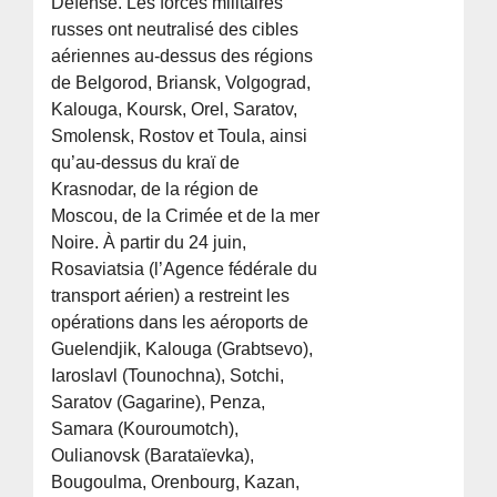
Défense. Les forces militaires
russes ont neutralisé des cibles
aériennes au-dessus des régions
de Belgorod, Briansk, Volgograd,
Kalouga, Koursk, Orel, Saratov,
Smolensk, Rostov et Toula, ainsi
qu’au-dessus du kraï de
Krasnodar, de la région de
Moscou, de la Crimée et de la mer
Noire. À partir du 24 juin,
Rosaviatsia (l’Agence fédérale du
transport aérien) a restreint les
opérations dans les aéroports de
Guelendjik, Kalouga (Grabtsevo),
Iaroslavl (Tounochna), Sotchi,
Saratov (Gagarine), Penza,
Samara (Kouroumotch),
Oulianovsk (Barataïevka),
Bougoulma, Orenbourg, Kazan,