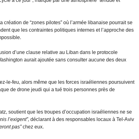
 cycle à ce jour”, marqué par une atmosphère “tendue et
a création de “zones pilotes” où l’armée libanaise pourrait se
dent que les contraintes politiques internes et l’approche des
mpossible.
clusion d’une clause relative au Liban dans le protocole
e Washington aurait ajoutée sans consulter aucune des deux
ez-le-feu, alors même que les forces israéliennes poursuivent
que de drone jeudi qui a tué trois personnes près de
Katz, soutient que les troupes d’occupation israéliennes ne se
is l’exigent”,
déclarant à des responsables locaux à Tel-Aviv
reront pas”
chez eux.