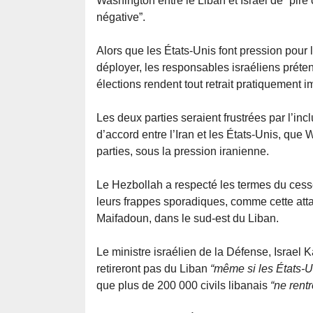
Washington entre le Liban et Israël de “pire
négative”.
Alors que les États-Unis font pression pour l
déployer, les responsables israéliens préten
élections rendent tout retrait pratiquement i
Les deux parties seraient frustrées par l’in
d’accord entre l’Iran et les États-Unis, qu
parties, sous la pression iranienne.
Le Hezbollah a respecté les termes du cess
leurs frappes sporadiques, comme cette atta
Maifadoun, dans le sud-est du Liban.
Le ministre israélien de la Défense, Israel 
retireront pas du Liban
“même si les États-Un
que plus de 200 000 civils libanais
“ne rent