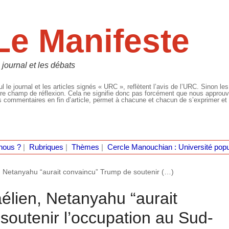
Le Manifeste
 journal et les débats
l le journal et les articles signés « URC », reflètent l’avis de l’URC. Sinon les
re champ de réflexion. Cela ne signifie donc pas forcément que nous approuvio
 commentaires en fin d’article, permet à chacune et chacun de s’exprimer et 
nous ?
|
Rubriques
|
Thèmes
|
Cercle Manouchian : Université popu
, Netanyahu “aurait convaincu” Trump de soutenir (…)
élien, Netanyahu “aurait
soutenir l’occupation au Sud-