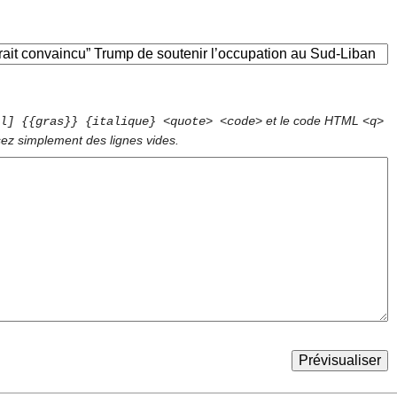
et le code HTML
l] {{gras}} {italique} <quote> <code>
<q>
sez simplement des lignes vides.