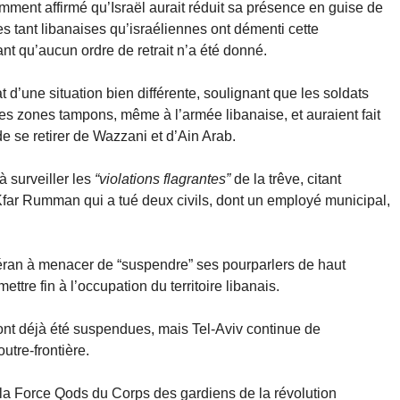
ment affirmé qu’Israël aurait réduit sa présence en guise de
s tant libanaises qu’israéliennes ont démenti cette
mant qu’aucun ordre de retrait n’a été donné.
t d’une situation bien différente, soulignant que les soldats
es zones tampons, même à l’armée libanaise, et auraient fait
e se retirer de Wazzani et d’Ain Arab.
à surveiller les
“violations flagrantes”
de la trêve, citant
ar Rumman qui a tué deux civils, dont un employé municipal,
éran à menacer de “suspendre” ses pourparlers de haut
ttre fin à l’occupation du territoire libanais.
 ont déjà été suspendues, mais Tel-Aviv continue de
outre-frontière.
e la Force Qods du Corps des gardiens de la révolution