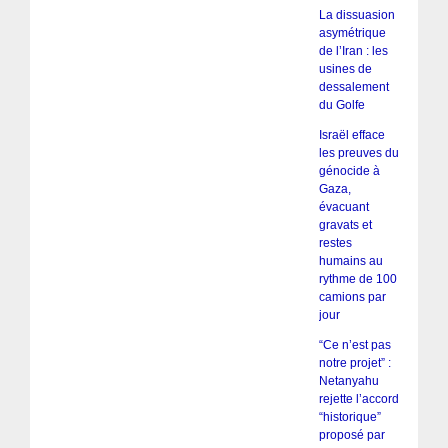
La dissuasion
asymétrique
de l’Iran : les
usines de
dessalement
du Golfe
Israël efface
les preuves du
génocide à
Gaza,
évacuant
gravats et
restes
humains au
rythme de 100
camions par
jour
“Ce n’est pas
notre projet” :
Netanyahu
rejette l’accord
“historique”
proposé par