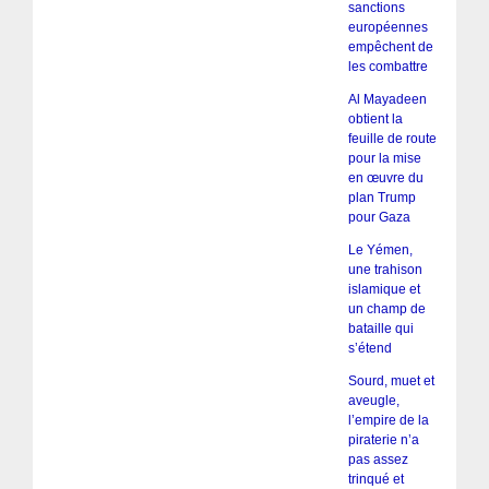
sanctions
européennes
empêchent de
les combattre
Al Mayadeen
obtient la
feuille de route
pour la mise
en œuvre du
plan Trump
pour Gaza
Le Yémen,
une trahison
islamique et
un champ de
bataille qui
s’étend
Sourd, muet et
aveugle,
l’empire de la
piraterie n’a
pas assez
trinqué et