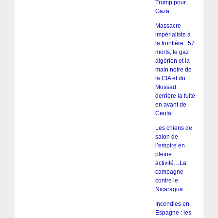
Trump pour
Gaza
Massacre
impérialiste à
la frontière : 57
morts, le gaz
algérien et la
main noire de
la CIA et du
Mossad
derrière la fuite
en avant de
Ceuta
Les chiens de
salon de
l’empire en
pleine
activité…La
campagne
contre le
Nicaragua
Incendies en
Espagne : les