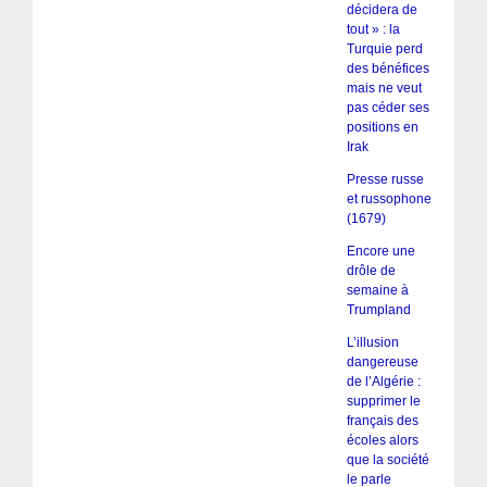
décidera de
tout » : la
Turquie perd
des bénéfices
mais ne veut
pas céder ses
positions en
Irak
Presse russe
et russophone
(1679)
Encore une
drôle de
semaine à
Trumpland
L’illusion
dangereuse
de l’Algérie :
supprimer le
français des
écoles alors
que la société
le parle