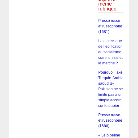
même
rubrique
Presse russe
et russophone
(1681)
La dialectique
de l’édification
du socialisme
communiste et
le marché ?
Pourquoi l’axe
Turquie-Arabie
saoudite-
Pakistan ne se
limite pas à un
simple accord
sur le papier
Presse russe
et russophone
(1680)
« Le pipeline