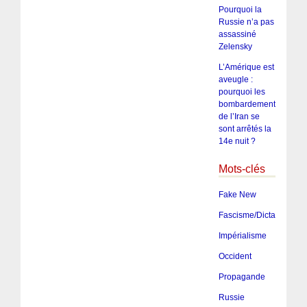
Pourquoi la
Russie n’a pas
assassiné
Zelensky
L’Amérique est
aveugle :
pourquoi les
bombardements
de l’Iran se
sont arrêtés la
14e nuit ?
Mots-clés
Fake New
Fascisme/Dictature/Tota
Impérialisme
Occident
Propagande
Russie