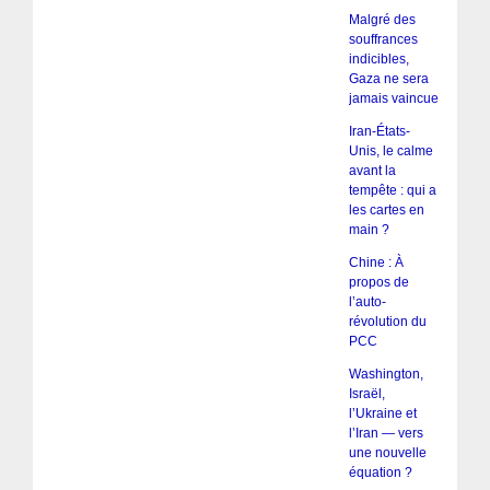
Malgré des
souffrances
indicibles,
Gaza ne sera
jamais vaincue
Iran-États-
Unis, le calme
avant la
tempête : qui a
les cartes en
main ?
Chine : À
propos de
l’auto-
révolution du
PCC
Washington,
Israël,
l’Ukraine et
l’Iran — vers
une nouvelle
équation ?