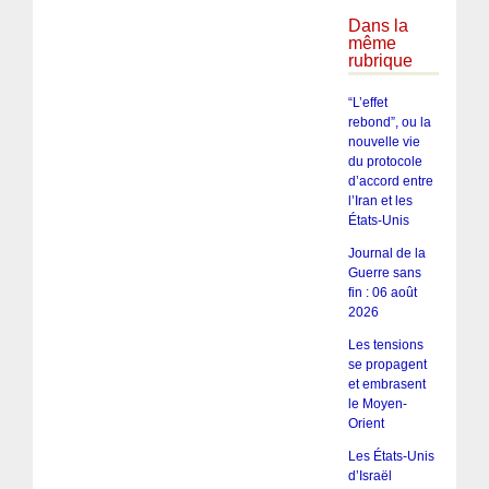
Dans la
même
rubrique
“L’effet
rebond”, ou la
nouvelle vie
du protocole
d’accord entre
l’Iran et les
États-Unis
Journal de la
Guerre sans
fin : 06 août
2026
Les tensions
se propagent
et embrasent
le Moyen-
Orient
Les États-Unis
d’Israël