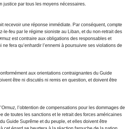
n justice par tous les moyens nécessaires.
it recevoir une réponse immédiate. Par conséquent, compte
-le-feu par le régime sioniste au Liban, et du non-retrait des
d’Ormuz est contraire aux obligations des responsables et
i ne fera qu’enhardir l’ennemi à poursuivre ses violations de
conformément aux orientations contraignantes du Guide
vent être ni discutés ni remis en question, et doivent être
it d’Ormuz, l’obtention de compensations pour les dommages de
ée de toutes les sanctions et le retrait des forces américaines
 du Guide Suprême et du peuple, et elles doivent être
 cet égard se heurtera à la réaction farouche de la nation.