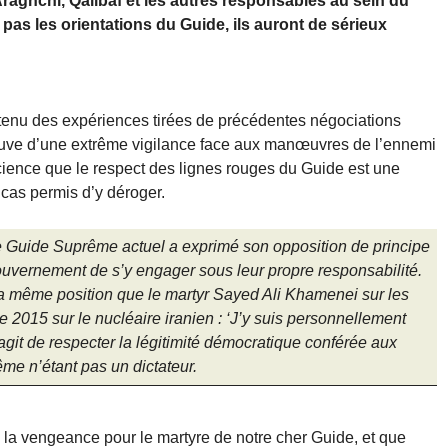
aghchi, Qalibaf et les autres responsables au sein du
pas les orientations du Guide, ils auront de sérieux
nu des expériences tirées de précédentes négociations
reuve d’une extrême vigilance face aux manœuvres de l’ennemi
science que le respect des lignes rouges du Guide est une
n cas permis d’y déroger.
e le Guide Suprême actuel a exprimé son opposition de principe
ouvernement de s’y engager sous leur propre responsabilité.
a même position que le martyr Sayed Ali Khamenei sur les
 2015 sur le nucléaire iranien : ‘J’y suis personnellement
s’agit de respecter la légitimité démocratique conférée aux
me n’étant pas un dictateur.
 la vengeance pour le martyre de notre cher Guide, et que