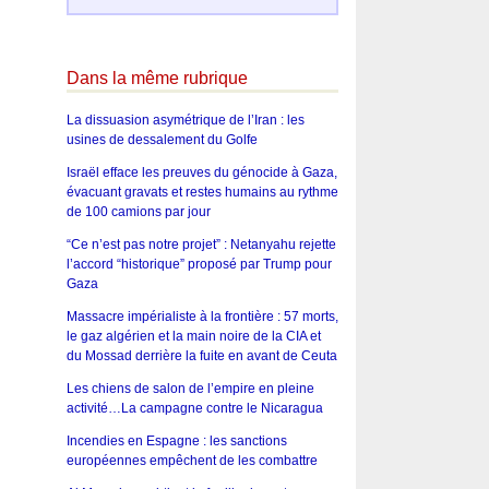
Dans la même rubrique
La dissuasion asymétrique de l’Iran : les
usines de dessalement du Golfe
Israël efface les preuves du génocide à Gaza,
évacuant gravats et restes humains au rythme
de 100 camions par jour
“Ce n’est pas notre projet” : Netanyahu rejette
l’accord “historique” proposé par Trump pour
Gaza
Massacre impérialiste à la frontière : 57 morts,
le gaz algérien et la main noire de la CIA et
du Mossad derrière la fuite en avant de Ceuta
Les chiens de salon de l’empire en pleine
activité…La campagne contre le Nicaragua
Incendies en Espagne : les sanctions
européennes empêchent de les combattre