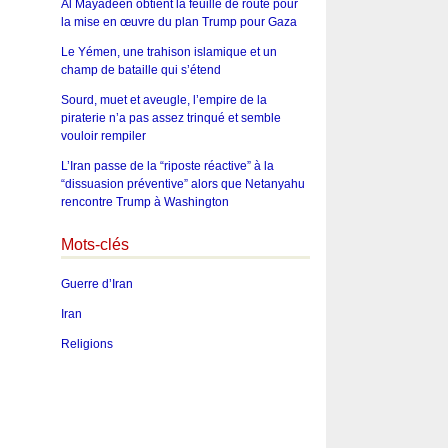
Al Mayadeen obtient la feuille de route pour
la mise en œuvre du plan Trump pour Gaza
Le Yémen, une trahison islamique et un
champ de bataille qui s’étend
Sourd, muet et aveugle, l’empire de la
piraterie n’a pas assez trinqué et semble
vouloir rempiler
L’Iran passe de la “riposte réactive” à la
“dissuasion préventive” alors que Netanyahu
rencontre Trump à Washington
Mots-clés
Guerre d’Iran
Iran
Religions