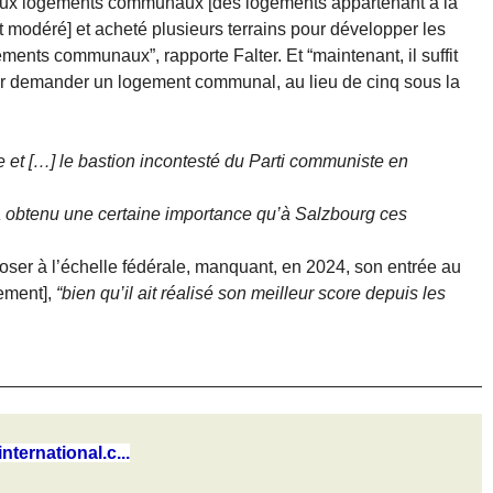
veaux logements communaux [des logements appartenant à la
t modéré] et acheté plusieurs terrains pour développer les
ements communaux”, rapporte Falter. Et “maintenant, il suffit
r demander un logement communal, au lieu de cinq sous la
et […] le bastion incontesté du Parti communiste en
a obtenu une certaine importance qu’à Salzbourg ces
mposer à l’échelle fédérale, manquant, en 2024, son entrée au
ement],
“bien qu’il ait réalisé son meilleur score depuis les
nternational.c...