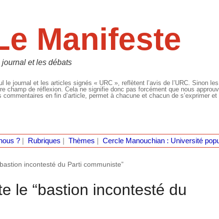
Le Manifeste
 journal et les débats
l le journal et les articles signés « URC », reflètent l’avis de l’URC. Sinon les
re champ de réflexion. Cela ne signifie donc pas forcément que nous approuvio
 commentaires en fin d’article, permet à chacune et chacun de s’exprimer et 
nous ?
|
Rubriques
|
Thèmes
|
Cercle Manouchian : Université popu
“bastion incontesté du Parti communiste”
te le “bastion incontesté du