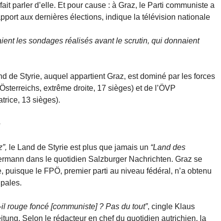
fait parler d’elle. Et pour cause : à Graz, le Parti communiste a
port aux dernières élections, indique la télévision nationale
nt les sondages réalisés avant le scrutin, qui donnaient
and de Styrie, auquel appartient Graz, est dominé par les forces
Österreichs, extrême droite, 17 sièges) et de l’ÖVP
trice, 13 sièges).
e
”,
le Land de Styrie est plus que jamais un
“Land des
rmann dans le quotidien Salzburger Nachrichten. Graz se
 puisque le FPÖ, premier parti au niveau fédéral, n’a obtenu
ipales.
t-il rouge foncé [communiste] ? Pas du tout”
, cingle Klaus
ung. Selon le rédacteur en chef du quotidien autrichien, la