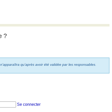
e ?
 n’apparaîtra qu’après avoir été validée par les responsables.
Se connecter