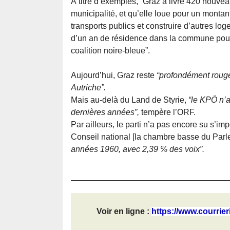
À titre d’exemples, “Graz a livré 420 nou
municipalité, et qu’elle loue pour un montan
transports publics et construire d’autres log
d’un an de résidence dans la commune pou
coalition noire-bleue”.
Aujourd’hui, Graz reste
“profondément rouge 
Autriche”.
Mais au-delà du Land de Styrie,
“le KPÖ n’
dernières années”,
tempère l’ORF.
Par ailleurs, le parti n’a pas encore su s’i
Conseil national [la chambre basse du Parl
années 1960, avec 2,39 % des voix”.
Voir en ligne :
https://www.courrieri