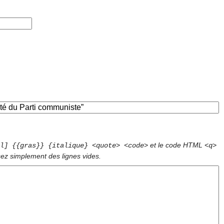
et le code HTML
l] {{gras}} {italique} <quote> <code>
<q>
sez simplement des lignes vides.