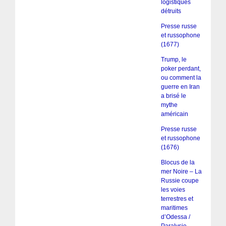
logistiques
détruits
Presse russe
et russophone
(1677)
Trump, le
poker perdant,
ou comment la
guerre en Iran
a brisé le
mythe
américain
Presse russe
et russophone
(1676)
Blocus de la
mer Noire – La
Russie coupe
les voies
terrestres et
maritimes
d’Odessa /