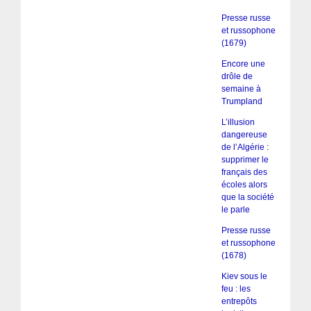
Presse russe
et russophone
(1679)
Encore une
drôle de
semaine à
Trumpland
L’illusion
dangereuse
de l’Algérie :
supprimer le
français des
écoles alors
que la société
le parle
Presse russe
et russophone
(1678)
Kiev sous le
feu : les
entrepôts