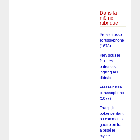
Dans la
même
rubrique
Presse russe
et russophone
(1678)
Kiev sous le
feu : les
entrepôts
logistiques
détruits
Presse russe
et russophone
(1677)
Trump, le
poker perdant,
ou comment la
guerre en Iran
a brisé le
mythe