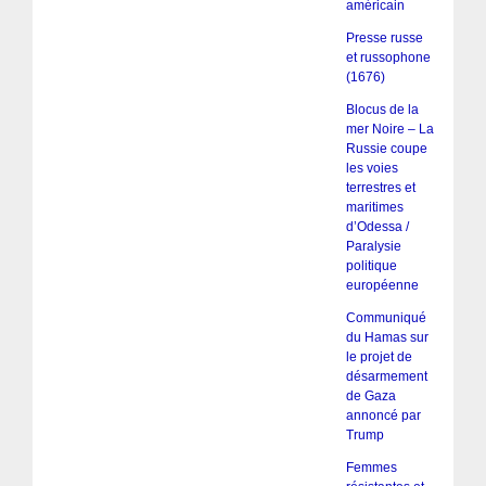
américain
Presse russe
et russophone
(1676)
Blocus de la
mer Noire – La
Russie coupe
les voies
terrestres et
maritimes
d’Odessa /
Paralysie
politique
européenne
Communiqué
du Hamas sur
le projet de
désarmement
de Gaza
annoncé par
Trump
Femmes