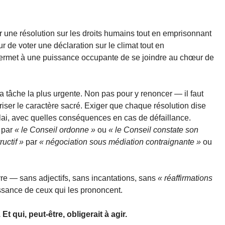
r une résolution sur les droits humains tout en emprisonnant
r de voter une déclaration sur le climat tout en
 permet à une puissance occupante de se joindre au chœur de
a tâche la plus urgente. Non pas pour y renoncer — il faut
er le caractère sacré. Exiger que chaque résolution dise
délai, avec quelles conséquences en cas de défaillance.
par
« le Conseil ordonne »
ou
« le Conseil constate son
uctif »
par
« négociation sous médiation contraignante »
ou
e — sans adjectifs, sans incantations, sans
« réaffirmations
issance de ceux qui les prononcent.
Et qui, peut-être, obligerait à agir.