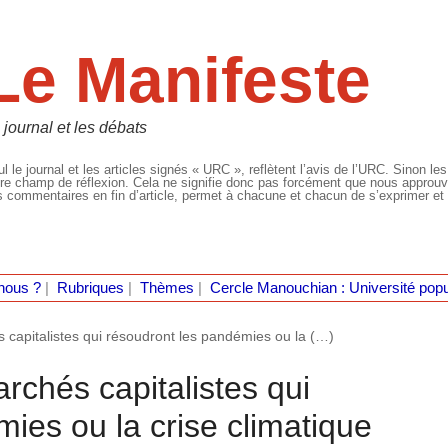
Le Manifeste
 journal et les débats
l le journal et les articles signés « URC », reflètent l’avis de l’URC. Sinon les
re champ de réflexion. Cela ne signifie donc pas forcément que nous approuvio
 commentaires en fin d’article, permet à chacune et chacun de s’exprimer et 
nous ?
|
Rubriques
|
Thèmes
|
Cercle Manouchian : Université popu
 capitalistes qui résoudront les pandémies ou la (…)
rchés capitalistes qui
ies ou la crise climatique