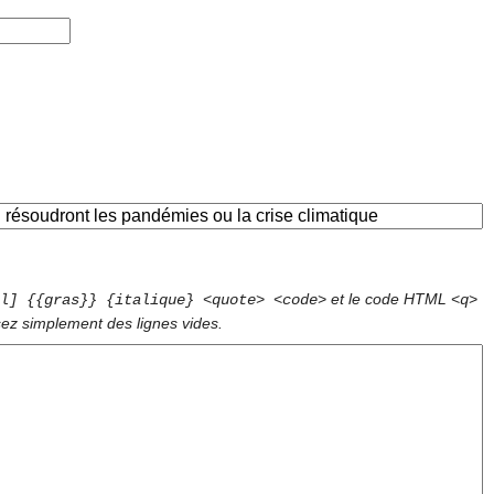
et le code HTML
l] {{gras}} {italique} <quote> <code>
<q>
sez simplement des lignes vides.