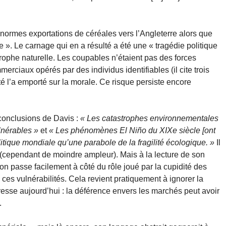
’énormes exportations de céréales vers l’Angleterre alors que
e ». Le carnage qui en a résulté a été une « tragédie politique
strophe naturelle. Les coupables n’étaient pas des forces
rciaux opérés par des individus identifiables (il cite trois
ité l’a emporté sur la morale. Ce risque persiste encore
conclusions de Davis :
« Les catastrophes environnementales
lnérables »
et
« Les phénomènes El Niño du XIXe siècle [ont
litique mondiale qu’une parabole de la fragilité écologique. »
Il
e (cependant de moindre ampleur). Mais à la lecture de son
 passe facilement à côté du rôle joué par la cupidité des
 ces vulnérabilités. Cela revient pratiquement à ignorer la
esse aujourd’hui : la déférence envers les marchés peut avoir
.