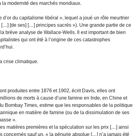
 à la modernité des marchés mondiaux.
d’or du capitalisme libéral », lequel a joué un rôle meurtrier
e […] [de ses] […] principes sacrés »). Une grande partie de ce
 la brève analyse de Wallace-Wells. Il est important de bien
italistes qui ont été à l’origine de ces catastrophes
rd’hui.
a crise climatique.
ont produites entre 1876 et 1902, écrit Davis, elles ont
 millions de morts à cause d’une famine en Inde, en Chine et
 du Bombay Times, estime que les responsables de la politique
ritannique en matière de famine (ou de la dissimulation de ses
masse ».
s matières premières et la spéculation sur les prix […] ainsi
ys concernés sauf un, « la pénurie absolue […] n’a jamais été