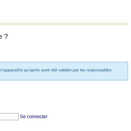
e ?
 n’apparaîtra qu’après avoir été validée par les responsables.
Se connecter