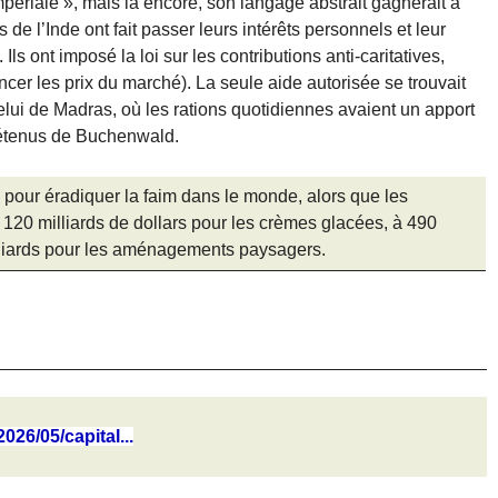
périale », mais là encore, son langage abstrait gagnerait à
 de l’Inde ont fait passer leurs intérêts personnels et leur
ls ont imposé la loi sur les contributions anti-caritatives,
uencer les prix du marché). La seule aide autorisée se trouvait
lui de Madras, où les rations quotidiennes avaient un apport
 détenus de Buchenwald.
an pour éradiquer la faim dans le monde, alors que les
120 milliards de dollars pour les crèmes glacées, à 490
illiards pour les aménagements paysagers.
026/05/capital...