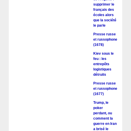
supprimer le
français des
écoles alors
que la société
le parle
Presse russe
et russophone
(1678)
Kiev sous le
feu : les
entrepôts
logistiques
détruits
Presse russe
et russophone
(1677)
Trump, le
poker
perdant, ou
comment la
guerre en Iran
a brisé le