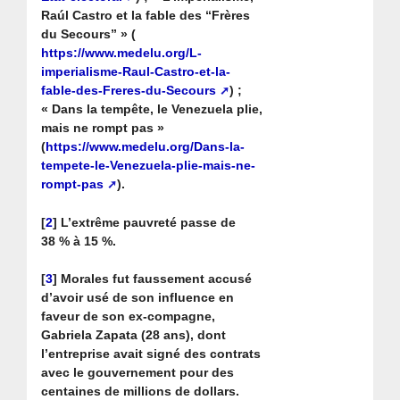
Raúl Castro et la fable des “Frères
du Secours” » (
https://www.medelu.org/L-
imperialisme-Raul-Castro-et-la-
fable-des-Freres-du-Secours
) ;
« Dans la tempête, le Venezuela plie,
mais ne rompt pas »
(
https://www.medelu.org/Dans-la-
tempete-le-Venezuela-plie-mais-ne-
rompt-pas
).
[
2
]
L’extrême pauvreté passe de
38 % à 15 %.
[
3
]
Morales fut faussement accusé
d’avoir usé de son influence en
faveur de son ex-compagne,
Gabriela Zapata (28 ans), dont
l’entreprise avait signé des contrats
avec le gouvernement pour des
centaines de millions de dollars.