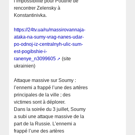
l’impossibilité pour Poutine de
rencontrer Zelensky à
Konstantinivka.
https://24tv.ua/ru/massirovannaja-
ataka-na-sumy-vrag-nanes-udar-
po-odnoj-iz-centralnyh-ulic-sum-
est-pogibshie-i-
ranenye_n3099605
(site
ukrainien)
Attaque massive sur Soumy :
l’ennemi a frappé l’une des artères
principales de la ville ; des
victimes sont à déplorer.
Dans la soirée du 3 juillet, Soumy
a subi une attaque massive de la
part de la Russie. L’ennemi a
frappé l’une des artères