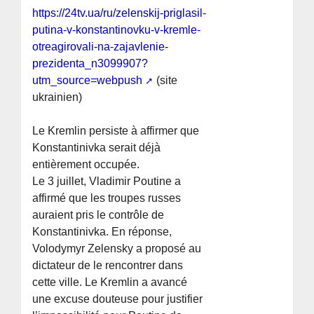
https://24tv.ua/ru/zelenskij-priglasil-
putina-v-konstantinovku-v-kremle-
otreagirovali-na-zajavlenie-
prezidenta_n3099907?
utm_source=webpush
(site
ukrainien)
Le Kremlin persiste à affirmer que
Konstantinivka serait déjà
entièrement occupée.
Le 3 juillet, Vladimir Poutine a
affirmé que les troupes russes
auraient pris le contrôle de
Konstantinivka. En réponse,
Volodymyr Zelensky a proposé au
dictateur de le rencontrer dans
cette ville. Le Kremlin a avancé
une excuse douteuse pour justifier