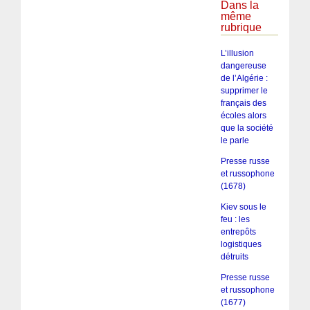
Dans la
même
rubrique
L’illusion
dangereuse
de l’Algérie :
supprimer le
français des
écoles alors
que la société
le parle
Presse russe
et russophone
(1678)
Kiev sous le
feu : les
entrepôts
logistiques
détruits
Presse russe
et russophone
(1677)