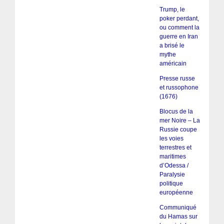
Trump, le
poker perdant,
ou comment la
guerre en Iran
a brisé le
mythe
américain
Presse russe
et russophone
(1676)
Blocus de la
mer Noire – La
Russie coupe
les voies
terrestres et
maritimes
d’Odessa /
Paralysie
politique
européenne
Communiqué
du Hamas sur