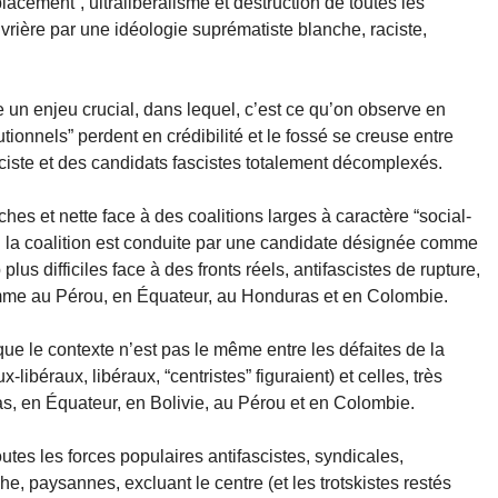
acement”, ultralibéralisme et destruction de toutes les
vrière par une idéologie suprématiste blanche, raciste,
te un enjeu crucial, dans lequel, c’est ce qu’on observe en
utionnels” perdent en crédibilité et le fossé se creuse entre
sciste et des candidats fascistes totalement décomplexés.
ches et nette face à des coalitions larges à caractère “social-
 la coalition est conduite par une candidate désignée comme
lus difficiles face à des fronts réels, antifascistes de rupture,
comme au Pérou, en Équateur, au Honduras et en Colombie.
ue le contexte n’est pas le même entre les défaites de la
-libéraux, libéraux, “centristes” figuraient) et celles, très
as, en Équateur, en Bolivie, au Pérou et en Colombie.
outes les forces populaires antifascistes, syndicales,
 paysannes, excluant le centre (et les trotskistes restés