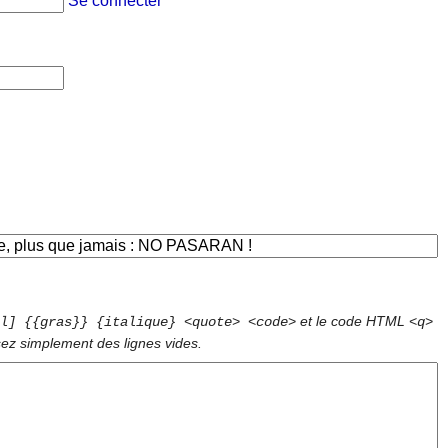
Se connecter
et le code HTML
l] {{gras}} {italique} <quote> <code>
<q>
sez simplement des lignes vides.