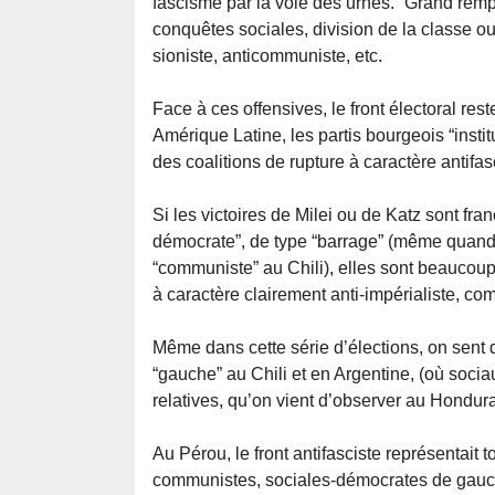
fascisme par la voie des urnes. “Grand rempl
conquêtes sociales, division de la classe ou
sioniste, anticommuniste, etc.
Face à ces offensives, le front électoral res
Amérique Latine, les partis bourgeois “instit
des coalitions de rupture à caractère antifa
Si les victoires de Milei ou de Katz sont fran
démocrate”, de type “barrage” (même quand
“communiste” au Chili), elles sont beaucoup p
à caractère clairement anti-impérialiste, 
Même dans cette série d’élections, on sent q
“gauche” au Chili et en Argentine, (où sociaux
relatives, qu’on vient d’observer au Hondur
Au Pérou, le front antifasciste représentait t
communistes, sociales-démocrates de gauche,