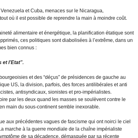
e Venezuela et Cuba, menaces sur le Nicaragua,
out où il est possible de reprendre la main à moindre coût.
eté alimentaire et énergétique, la planification étatique sont
opprimés, ces politiques sont diabolisées à l’extrême, dans un
mes bien connus :
 et l’Etat”.
s bourgeoisies et des “déçus” de présidences de gauche au
e US, la division, parfois, des forces antilibérales et anti
cistes, antisyndicaux, sionistes et pro-impérialistes.
voire par les deux quand les masses se soulèvent contre le
se en main du sous-continent semble inexorable.
 aux précédentes vagues de fascisme qui ont noirci le ciel
La marche à la guerre mondiale de la chaîne impérialiste
le symptôme de sa décadence, démasquée par sa récente