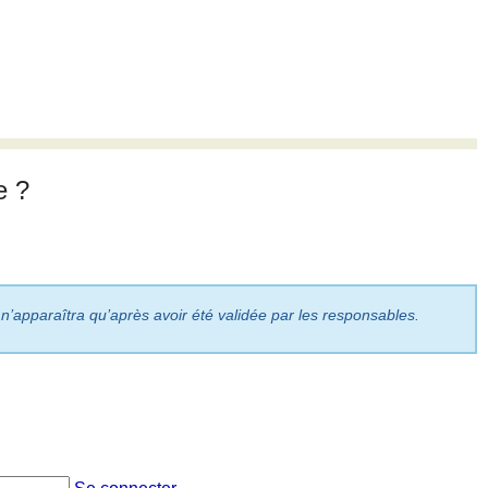
e ?
 n’apparaîtra qu’après avoir été validée par les responsables.