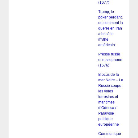
(1677)
Trump, le
poker perdant,
ou comment la
guerre en Iran
a brisé le
mythe
américain
Presse russe
et russophone
(1676)
Blocus de la
mer Noire – La
Russie coupe
les voies
terrestres et
maritimes
d’Odessa /
Paralysie
politique
européenne
Communiqué