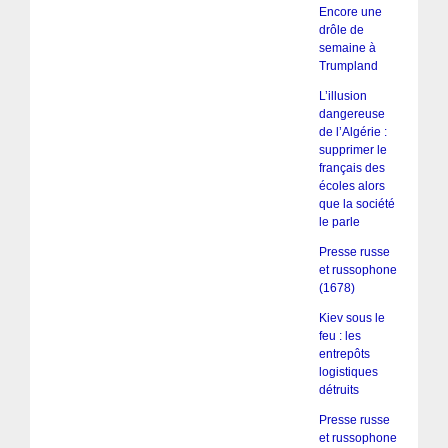
Encore une
drôle de
semaine à
Trumpland
L’illusion
dangereuse
de l’Algérie :
supprimer le
français des
écoles alors
que la société
le parle
Presse russe
et russophone
(1678)
Kiev sous le
feu : les
entrepôts
logistiques
détruits
Presse russe
et russophone