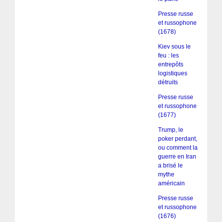
Presse russe
et russophone
(1678)
Kiev sous le
feu : les
entrepôts
logistiques
détruits
Presse russe
et russophone
(1677)
Trump, le
poker perdant,
ou comment la
guerre en Iran
a brisé le
mythe
américain
Presse russe
et russophone
(1676)