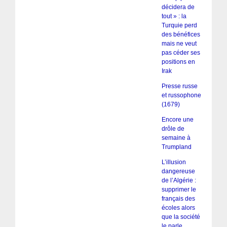
décidera de
tout » : la
Turquie perd
des bénéfices
mais ne veut
pas céder ses
positions en
Irak
Presse russe
et russophone
(1679)
Encore une
drôle de
semaine à
Trumpland
L’illusion
dangereuse
de l’Algérie :
supprimer le
français des
écoles alors
que la société
le parle