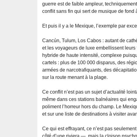
guerre est de faible ampleur, techniquement 
conflit sans fin qui sert de musique de fond 
Et puis il y a le Mexique, l’exemple par exc
Cancún, Tulum, Los Cabos : autant de cathé
et les voyageurs de luxe embellissent leurs 
hybride de haute intensité, complexe puisqu
cartels : plus de 100 000 disparus, des rég
armées de narcotrafiquants, des décapitati
sur la route menant à la plage.
Ce conflit n’est pas un sujet d’actualité loin
même dans ces stations balnéaires qui eng
poliment l’horreur hors du champ. Le Mexique
et sur une liste de destinations à visiter ava
Ce qui est effrayant, ce n’est pas seulemen
côté d’une riviera —, mais la cloison psycho