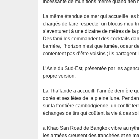
incessante de munitions même quand rien n
La même étendue de mer qui accueille les b
chargés de faire respecter un blocus meurtr
s’aventurent à une dizaine de mètres de la 
Des familles commandent des cocktails dans 
barrière, l’horizon n’est que fumée, odeur de 
contentent pas d’être voisins ; ils partagent 
L’Asie du Sud-Est, présentée par les agen
propre version.
La Thaïlande a accueilli l’année dernière q
dorés et ses fêtes de la pleine lune. Penda
sur la frontière cambodgienne, un conflit te
échanges de tirs qui coûtent la vie à des s
a Khao San Road de Bangkok vibre au rythm
les armées creusent des tranchées et se mas