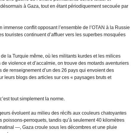
 désormais à Gaza, tout en étant périodiquement secouée par
un immense conflit opposant l’ensemble de l’OTAN à la Russie
les touristes continuent d’affluer vers les superbes mosquées
e de la Turquie même, où les militants kurdes et les milices
s de violence et d’accalmie, on trouve des motards aventuriers
ces de renseignement d’un des 26 pays qui envoient des
r leurs blogs des articles sur ces « paysages bruts et
 c’est tout simplement la norme.
geurs évoluent au milieu des récifs aux couleurs chatoyantes
s poissons-perroquets, tandis qu’à seulement 40 kilomètres
t matinal —, Gaza croule sous les décombres et une pluie