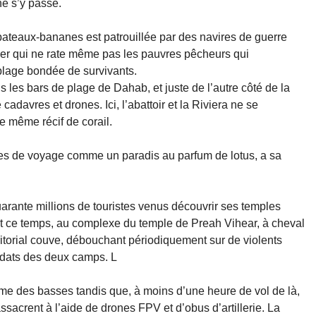
e s’y passe.
ateaux-bananes est patrouillée par des navires de guerre
ier qui ne rate même pas les pauvres pêcheurs qui
plage bondée de survivants.
les bars de plage de Dahab, et juste de l’autre côté de la
cadavres et drones. Ici, l’abattoir et la Riviera ne se
le même récif de corail.
ces de voyage comme un paradis au parfum de lotus, a sa
uarante millions de touristes venus découvrir ses temples
nt ce temps, au complexe du temple de Preah Vihear, à cheval
rritorial couve, débouchant périodiquement sur de violents
oldats des deux camps. L
e des basses tandis que, à moins d’une heure de vol de là,
sacrent à l’aide de drones FPV et d’obus d’artillerie. La