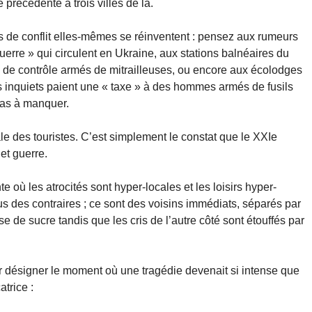
précédente à trois villes de là.
s de conflit elles-mêmes se réinventent : pensez aux rumeurs
erre » qui circulent en Ukraine, aux stations balnéaires du
s de contrôle armés de mitrailleuses, ou encore aux écolodges
es inquiets paient une « taxe » à des hommes armés de fusils
pas à manquer.
le des touristes. C’est simplement le constat que le XXIe
 et guerre.
où les atrocités sont hyper-locales et les loisirs hyper-
lus des contraires ; ce sont des voisins immédiats, séparés par
e de sucre tandis que les cris de l’autre côté sont étouffés par
r désigner le moment où une tragédie devenait si intense que
atrice :