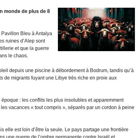
un monde de plus de 8
 Pavillon Bleu à Antalya
les ruines d’Alep sont
llerie et que la guerre
ans le chaos.
soleil depuis une piscine à débordement à Bodrum, tandis qu’à
s de migrants fuyant une Libye très riche en proie aux
e époque : les conflits les plus insolubles et apparemment
 les vacances « tout compris », séparés par un cordon à peine
s elle est loin d’être la seule. Le pays partage une frontière
ns une guerre de l’ombre permanente contre Israël et