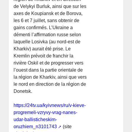
de Velykyi Burluk, ainsi que sur les
axes de Koupiansk et de Borova,
les 6 et 7 juillet, sans obtenir de
gains confirmés. L’Ukraine a
démenti l’affirmation russe selon
laquelle Losivka (au nord-est de
Kharkiv) aurait été prise. Le
Kremlin prévoit de franchir la
rivière Oskil et de progresser vers
l’ouest dans la partie orientale de
la région de Kharkiv, ainsi que vers
le nord en direction de la région de
Donetsk.
https://24tv.ua/kyivnews/ru/v-kieve-
progremeli-vzryvy-vrag-nanes-
udar-ballisticheskim-
oruzhiem_n3101743
(site