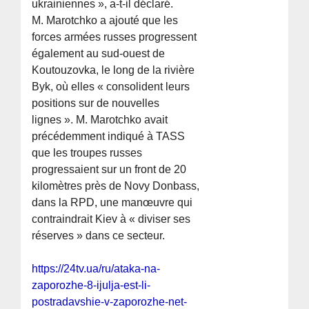
ukrainiennes », a-t-il déclaré.
M. Marotchko a ajouté que les
forces armées russes progressent
également au sud-ouest de
Koutouzovka, le long de la rivière
Byk, où elles « consolident leurs
positions sur de nouvelles
lignes ». M. Marotchko avait
précédemment indiqué à TASS
que les troupes russes
progressaient sur un front de 20
kilomètres près de Novy Donbass,
dans la RPD, une manœuvre qui
contraindrait Kiev à « diviser ses
réserves » dans ce secteur.
https://24tv.ua/ru/ataka-na-
zaporozhe-8-ijulja-est-li-
postradavshie-v-zaporozhe-net-