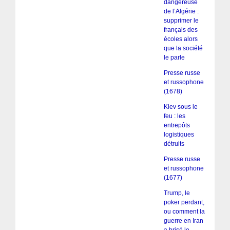
dangereuse
de l’Algérie :
supprimer le
français des
écoles alors
que la société
le parle
Presse russe
et russophone
(1678)
Kiev sous le
feu : les
entrepôts
logistiques
détruits
Presse russe
et russophone
(1677)
Trump, le
poker perdant,
ou comment la
guerre en Iran