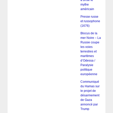
a brisé le
mythe
américain
Presse russe
et russophone
(1676)
Blocus de la
mer Noire – La
Russie coupe
les voies
terrestres et
maritimes
d’Odessa /
Paralysie
politique
européenne
Communiqué
du Hamas sur
le projet de
désarmement
de Gaza
annoncé par
Trump