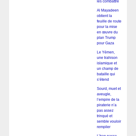
les combattre
Al Mayadeen
obtient la
feuille de route
pour la mise
en œuvre du
plan Trump
pour Gaza
Le Yémen,
une trahison
islamique et
un champ de
bataille qui
s’étend
Sourd, muet et
aveugle,
l’empire de la
piraterie n’a
pas assez
trinqué et
semble vouloir
rempiler