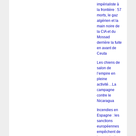
impérialiste à
la frontière : 57
morts, le gaz
algérien et la
main noire de
la CIA et du
Mossad
derrière la fuite
en avant de
Ceuta
Les chiens de
salon de
l’empire en
pleine
activité…La
campagne
contre le
Nicaragua
Incendies en
Espagne : les
sanctions
européennes
empêchent de