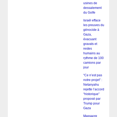
usines de
dessalement
du Golfe
Israël efface
les preuves du
génocide à
Gaza,
évacuant
gravats et
restes
humains au
rythme de 100
camions par
jour
“Ce n’est pas
notre projet” :
Netanyahu
rejette l’accord
“historique”
proposé par
Trump pour
Gaza
Massacre