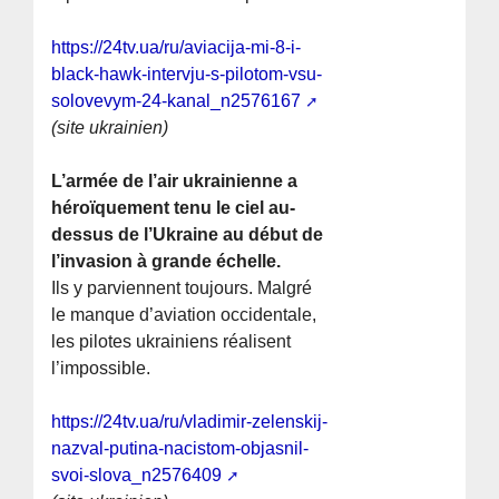
https://24tv.ua/ru/aviacija-mi-8-i-
black-hawk-intervju-s-pilotom-vsu-
solovevym-24-kanal_n2576167
(site ukrainien)
L’armée de l’air ukrainienne a
héroïquement tenu le ciel au-
dessus de l’Ukraine au début de
l’invasion à grande échelle.
Ils y parviennent toujours. Malgré
le manque d’aviation occidentale,
les pilotes ukrainiens réalisent
l’impossible.
https://24tv.ua/ru/vladimir-zelenskij-
nazval-putina-nacistom-objasnil-
svoi-slova_n2576409