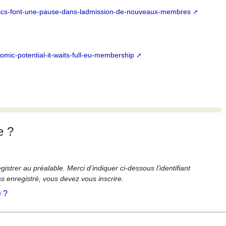
s-brics-font-une-pause-dans-ladmission-de-nouveaux-membres
mic-potential-it-waits-full-eu-membership
e ?
strer au préalable. Merci d’indiquer ci-dessous l’identifiant
as enregistré, vous devez vous inscrire.
é ?