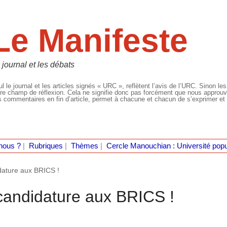
Le Manifeste
 journal et les débats
l le journal et les articles signés « URC », reflètent l’avis de l’URC. Sinon les
re champ de réflexion. Cela ne signifie donc pas forcément que nous approuvio
 commentaires en fin d’article, permet à chacune et chacun de s’exprimer et 
nous ?
|
Rubriques
|
Thèmes
|
Cercle Manouchian : Université popu
dature aux BRICS !
 candidature aux BRICS !