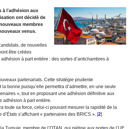
s à l’adhésion aux
sation ont décidé de
e nouveaux membres
s nouveaux venus.
candidats, de nouvelles
ont être créées
 adhésion à part entière : des sortes d’antichambres à
ouveaux partenariats. Cette stratégie prudente
 la bonne puisqu’elle permettra d’admettre, en une seule
enaires », tout en proposant une adhésion définitive aux
 adhésion à part entière.
 toute sa force, celui-ci pouvant mesurer la rapidité de la
’États s’affichant « partenaires des BRICS ».
[
2
]
la Turquie, membre de l’OTAN, qui piétine aux portes de l’UE