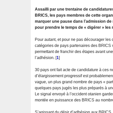
Assailli par une trentaine de candidature
BRICS, les pays membres de cette organi
marquer une pause dans l’admission d
pour prendre le temps de « digérer » le
Pour autant, et pour ne pas décourager les 
catégories de pays partenaires des BRICS v
permettant de franchir des étapes avant une
l’adhésion.
[
1
]
30 pays ont fait acte de candidature à ces n
d’élargissement progressif est probablement
vague, un plus grand nombre de pays « part
quelques pays jugés les plus préparés à une
Le signal envoyé à l’occident otanien gardera
montée en puissance des BRICS au nombre d
S’agissant du désir d’adhésion aux BRICS, 