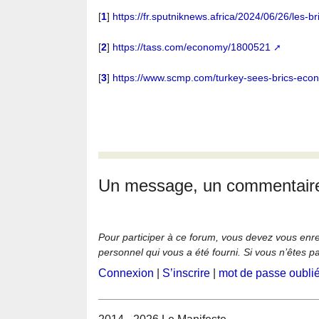
[
1
]
https://fr.sputniknews.africa/2024/06/26/le
[
2
]
https://tass.com/economy/1800521
[
3
]
https://www.scmp.com/turkey-sees-brics-econo
Un message, un commentair
Pour participer à ce forum, vous devez vous enregi
personnel qui vous a été fourni. Si vous n’êtes p
Connexion
|
S’inscrire
|
mot de passe oubli