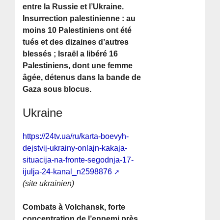
entre la Russie et l’Ukraine.
Insurrection palestinienne : au
moins 10 Palestiniens ont été
tués et des dizaines d’autres
blessés ; Israël a libéré 16
Palestiniens, dont une femme
âgée, détenus dans la bande de
Gaza sous blocus.
Ukraine
https://24tv.ua/ru/karta-boevyh-
dejstvij-ukrainy-onlajn-kakaja-
situacija-na-fronte-segodnja-17-
ijulja-24-kanal_n2598876
(site ukrainien)
Combats à Volchansk, forte
concentration de l’ennemi près