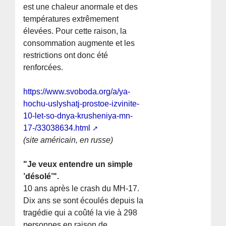
est une chaleur anormale et des
températures extrêmement
élevées. Pour cette raison, la
consommation augmente et les
restrictions ont donc été
renforcées.
https://www.svoboda.org/a/ya-
hochu-uslyshatj-prostoe-izvinite-
10-let-so-dnya-krusheniya-mn-
17-/33038634.html
(site américain, en russe)
"Je veux entendre un simple
’désolé’".
10 ans après le crash du MH-17.
Dix ans se sont écoulés depuis la
tragédie qui a coûté la vie à 298
personnes en raison de