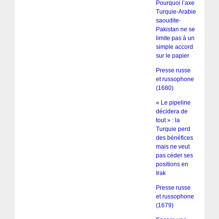
Pourquoi l’axe
Turquie-Arabie
saoudite-
Pakistan ne se
limite pas à un
simple accord
sur le papier
Presse russe
et russophone
(1680)
« Le pipeline
décidera de
tout » : la
Turquie perd
des bénéfices
mais ne veut
pas céder ses
positions en
Irak
Presse russe
et russophone
(1679)