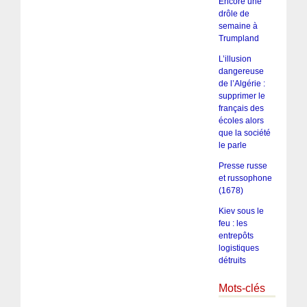
Encore une
drôle de
semaine à
Trumpland
L’illusion
dangereuse
de l’Algérie :
supprimer le
français des
écoles alors
que la société
le parle
Presse russe
et russophone
(1678)
Kiev sous le
feu : les
entrepôts
logistiques
détruits
Mots-clés