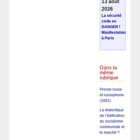
13 août
2026
La sécurité
civile en
DANGER !
Manifestation
à Paris
Dans la
même
rubrique
Presse russe
et russophone
(1681)
La dialectique
de l’édification
du socialisme
communiste et
le marché ?