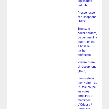
logistiques
détruits
Presse russe
et russophone
(1677)
Trump, le
poker perdant,
ou comment la
guerre en Iran
a brisé le
mythe
américain
Presse russe
et russophone
(1676)
Blocus de la
mer Noire – La
Russie coupe
les voies
terrestres et
maritimes
d’Odessa /
Paralysie