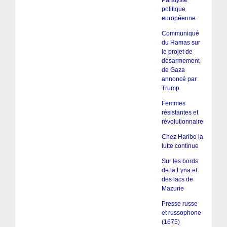
politique
européenne
Communiqué
du Hamas sur
le projet de
désarmement
de Gaza
annoncé par
Trump
Femmes
résistantes et
révolutionnaires
Chez Haribo la
lutte continue
Sur les bords
de la Lyna et
des lacs de
Mazurie
Presse russe
et russophone
(1675)