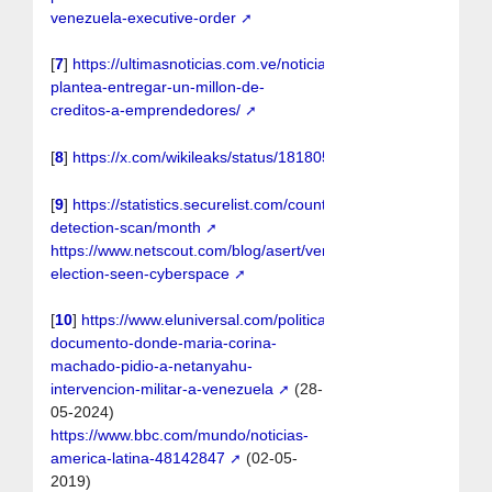
venezuela-executive-order
[
7
]
https://ultimasnoticias.com.ve/noticias/economia/maduro-
plantea-entregar-un-millon-de-
creditos-a-emprendedores/
[
8
]
https://x.com/wikileaks/status/1818050919407223180
[
9
]
https://statistics.securelist.com/country/bolivarian%20repu
detection-scan/month
https://www.netscout.com/blog/asert/venezuelas-
election-seen-cyberspace
[
10
]
https://www.eluniversal.com/politica/182834/revelan-
documento-donde-maria-corina-
machado-pidio-a-netanyahu-
intervencion-militar-a-venezuela
(28-
05-2024)
https://www.bbc.com/mundo/noticias-
america-latina-48142847
(02-05-
2019)