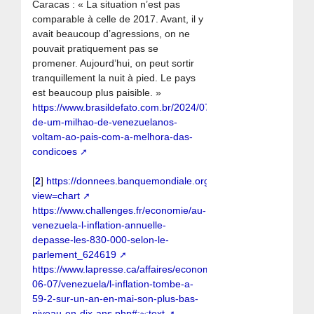
Caracas : « La situation n’est pas
comparable à celle de 2017. Avant, il y
avait beaucoup d’agressions, on ne
pouvait pratiquement pas se
promener. Aujourd’hui, on peut sortir
tranquillement la nuit à pied. Le pays
est beaucoup plus paisible. »
https://www.brasildefato.com.br/2024/07/10/mais-
de-um-milhao-de-venezuelanos-
voltam-ao-pais-com-a-melhora-das-
condicoes
[
2
]
https://donnees.banquemondiale.org/pays/venezuela?
view=chart
https://www.challenges.fr/economie/au-
venezuela-l-inflation-annuelle-
depasse-les-830-000-selon-le-
parlement_624619
https://www.lapresse.ca/affaires/economie/2024-
06-07/venezuela/l-inflation-tombe-a-
59-2-sur-un-an-en-mai-son-plus-bas-
niveau-en-dix-ans.php#:~:text