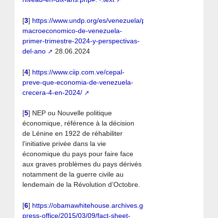
[
3
]
https://www.undp.org/es/venezuela/publicaciones/desempen
macroeconomico-de-venezuela-
primer-trimestre-2024-y-perspectivas-
del-ano
28.06.2024
[
4
]
https://www.ciip.com.ve/cepal-
preve-que-economia-de-venezuela-
crecera-4-en-2024/
[
5
]
NEP ou Nouvelle politique
économique, référence à la décision
de Lénine en 1922 de réhabiliter
l’initiative privée dans la vie
économique du pays pour faire face
aux graves problèmes du pays dérivés
notamment de la guerre civile au
lendemain de la Révolution d’Octobre.
[
6
]
https://obamawhitehouse.archives.gov/the-
press-office/2015/03/09/fact-sheet-