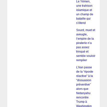
Le Yémen,
une trahison
islamique et
un champ de
bataille qui
s’étend
Sourd, muet et
aveugle,
l’empire de la
piraterie n’a
pas assez
trinqué et
semble vouloir
rempiler
L’Iran passe
de la “riposte
réactive” à la
“dissuasion
préventive”
alors que
Netanyahu
rencontre
Trump à
Washington