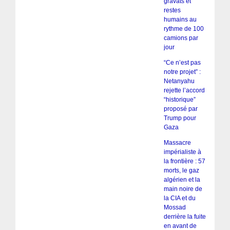
gravats et
restes
humains au
rythme de 100
camions par
jour
“Ce n’est pas
notre projet” :
Netanyahu
rejette l’accord
“historique”
proposé par
Trump pour
Gaza
Massacre
impérialiste à
la frontière : 57
morts, le gaz
algérien et la
main noire de
la CIA et du
Mossad
derrière la fuite
en avant de