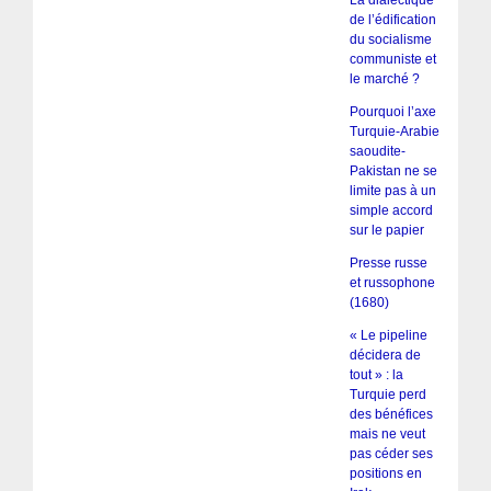
La dialectique
de l’édification
du socialisme
communiste et
le marché ?
Pourquoi l’axe
Turquie-Arabie
saoudite-
Pakistan ne se
limite pas à un
simple accord
sur le papier
Presse russe
et russophone
(1680)
« Le pipeline
décidera de
tout » : la
Turquie perd
des bénéfices
mais ne veut
pas céder ses
positions en