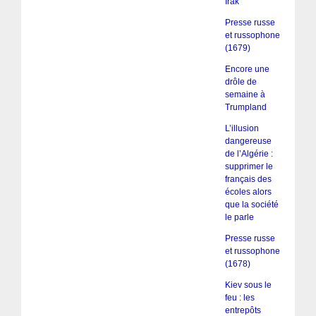
Irak
Presse russe
et russophone
(1679)
Encore une
drôle de
semaine à
Trumpland
L’illusion
dangereuse
de l’Algérie :
supprimer le
français des
écoles alors
que la société
le parle
Presse russe
et russophone
(1678)
Kiev sous le
feu : les
entrepôts