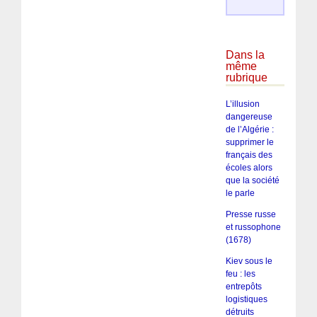
Dans la
même
rubrique
L’illusion
dangereuse
de l’Algérie :
supprimer le
français des
écoles alors
que la société
le parle
Presse russe
et russophone
(1678)
Kiev sous le
feu : les
entrepôts
logistiques
détruits