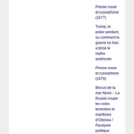
Presse russe
et russophone
(1677)
Trump, le
poker perdant,
ou comment la
guerre en Iran
a brisé le
mythe
américain
Presse russe
et russophone
(1676)
Blocus de la
mer Noire – La
Russie coupe
les voies
terrestres et
maritimes
d’Odessa /
Paralysie
politique