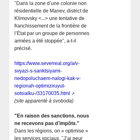
"Dans la zone d’une colonie non
résidentielle de Manev, district de
Klimovsky <...> une tentative de
franchissement de la frontière de
l’État par un groupe de personnes
armées a été stoppée", a-t-il
précisé.
https://www.severreal.org/a/v-
svyazi-s-sanktsiyami-
nedopoluchaem-nalogi-kak-v-
regionah-optimiziruyut-
sotsialku-/33170035.html
(site apparenté à svoboda)
"En raison des sanctions, nous
ne recevons pas d’impôts."
Dans les régions, on « optimise »
les services sociaux. "J’ai peur