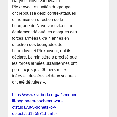
Daryino, Novoivanovka et
Plekhovo. Les unités du groupe
ont repoussé deux contre-attaques
ennemies en direction de la
bourgade de Novoivanovka et ont
également déjoué les attaques des
forces armées ukrainiennes en
direction des bourgades de
Leonidovo et Plekhovo », ont-ils
déclaré. Le ministère a précisé que
les forces armées ukrainiennes ont
perdu « jusqu’à 30 personnes
tuées et blessées, et deux voitures
ont été détruites ».
https://www.svoboda.org/a/izmenimsya-
ili-pogibnem-pochemu-vsu-
otstupayut-v-donetskoy-
oblasti/33185871.html