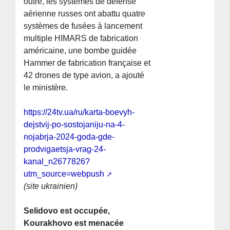
outre, les systèmes de défense
aérienne russes ont abattu quatre
systèmes de fusées à lancement
multiple HIMARS de fabrication
américaine, une bombe guidée
Hammer de fabrication française et
42 drones de type avion, a ajouté
le ministère.
https://24tv.ua/ru/karta-boevyh-
dejstvij-po-sostojaniju-na-4-
nojabrja-2024-goda-gde-
prodvigaetsja-vrag-24-
kanal_n2677826?
utm_source=webpush
(site ukrainien)
Selidovo est occupée,
Kourakhovo est menacée