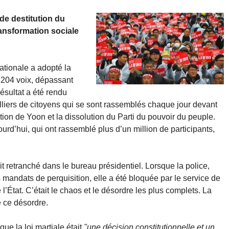
de destitution du
ansformation sociale
ationale a adopté la
 204 voix, dépassant
résultat a été rendu
illiers de citoyens qui se sont rassemblés chaque jour devant
tion de Yoon et la dissolution du Parti du pouvoir du peuple.
rd’hui, qui ont rassemblé plus d’un million de participants,
it retranché dans le bureau présidentiel. Lorsque la police,
es mandats de perquisition, elle a été bloquée par le service de
e l’État. C’était le chaos et le désordre les plus complets. La
e ce désordre.
ue la loi martiale était
"une décision constitutionnelle et un