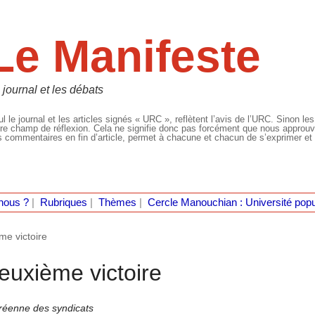
Le Manifeste
 journal et les débats
l le journal et les articles signés « URC », reflètent l’avis de l’URC. Sinon les
re champ de réflexion. Cela ne signifie donc pas forcément que nous approuvio
 commentaires en fin d’article, permet à chacune et chacun de s’exprimer et 
nous ?
|
Rubriques
|
Thèmes
|
Cercle Manouchian : Université popu
me victoire
euxième victoire
réenne des syndicats