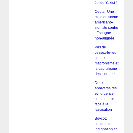
Jülide Yazici !
Ceuta : Une
mise en scène
américano-
sioniste contre
l’Espagne
non-alignée
Pas de
cessez-le-feu
contre le
macronisme et
le capitalisme
destructeur !
Deux
anniversaires…
et l’urgence
communiste
face à la
fascisation
Boycott
culturel, une
indignation et