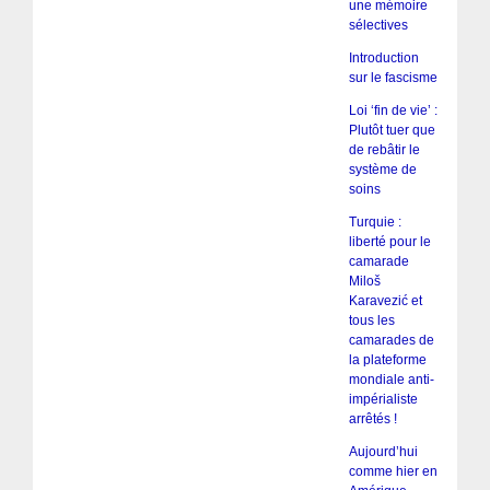
une mémoire
sélectives
Introduction
sur le fascisme
Loi ‘fin de vie’ :
Plutôt tuer que
de rebâtir le
système de
soins
Turquie :
liberté pour le
camarade
Miloš
Karavezić et
tous les
camarades de
la plateforme
mondiale anti-
impérialiste
arrêtés !
Aujourd’hui
comme hier en