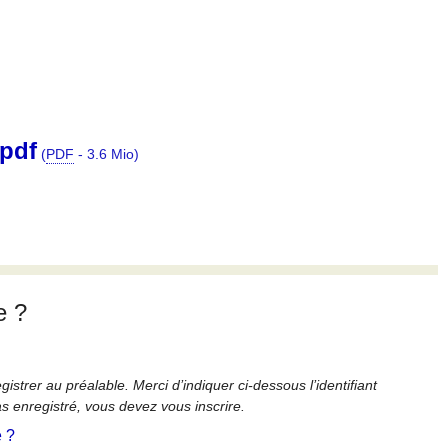
.pdf
(
PDF
-
3.6 Mio
)
e ?
strer au préalable. Merci d’indiquer ci-dessous l’identifiant
as enregistré, vous devez vous inscrire.
é ?