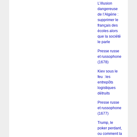
L’illusion
dangereuse
de l’Algérie :
supprimer le
français des
écoles alors
que la société
le parle
Presse russe
et russophone
(1678)
Kiev sous le
feu : les
entrepôts
logistiques
détruits
Presse russe
et russophone
(1677)
Trump, le
poker perdant,
ou comment la