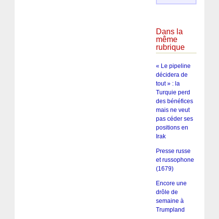
Dans la
même
rubrique
« Le pipeline
décidera de
tout » : la
Turquie perd
des bénéfices
mais ne veut
pas céder ses
positions en
Irak
Presse russe
et russophone
(1679)
Encore une
drôle de
semaine à
Trumpland