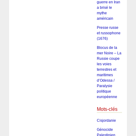
guerre en Iran
a brisé le
mythe
américain
Presse russe
et russophone
(1676)
Blocus de la
mer Noire – La
Russie coupe
les voies
terrestres et
maritimes
d’Odessa /
Paralysie
politique
européenne
Mots-clés
Cisjordanie
Génocide
Palestinien