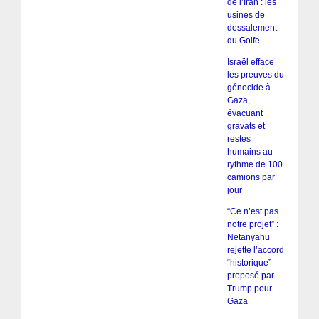
de l’Iran : les
usines de
dessalement
du Golfe
Israël efface
les preuves du
génocide à
Gaza,
évacuant
gravats et
restes
humains au
rythme de 100
camions par
jour
“Ce n’est pas
notre projet” :
Netanyahu
rejette l’accord
“historique”
proposé par
Trump pour
Gaza