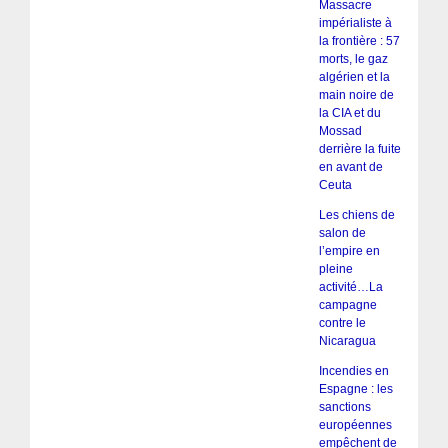
Massacre
impérialiste à
la frontière : 57
morts, le gaz
algérien et la
main noire de
la CIA et du
Mossad
derrière la fuite
en avant de
Ceuta
Les chiens de
salon de
l’empire en
pleine
activité…La
campagne
contre le
Nicaragua
Incendies en
Espagne : les
sanctions
européennes
empêchent de