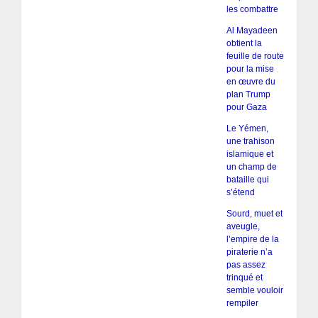
les combattre
Al Mayadeen
obtient la
feuille de route
pour la mise
en œuvre du
plan Trump
pour Gaza
Le Yémen,
une trahison
islamique et
un champ de
bataille qui
s’étend
Sourd, muet et
aveugle,
l’empire de la
piraterie n’a
pas assez
trinqué et
semble vouloir
rempiler