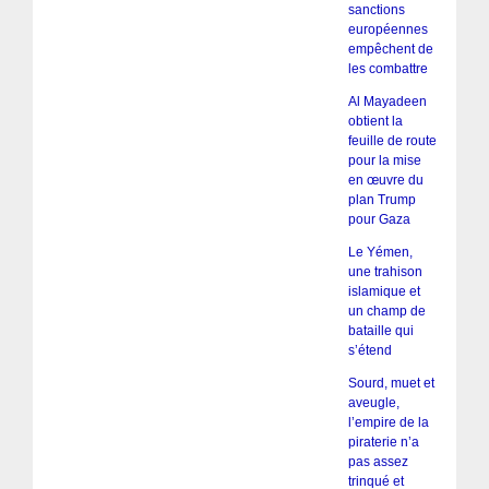
sanctions
européennes
empêchent de
les combattre
Al Mayadeen
obtient la
feuille de route
pour la mise
en œuvre du
plan Trump
pour Gaza
Le Yémen,
une trahison
islamique et
un champ de
bataille qui
s’étend
Sourd, muet et
aveugle,
l’empire de la
piraterie n’a
pas assez
trinqué et