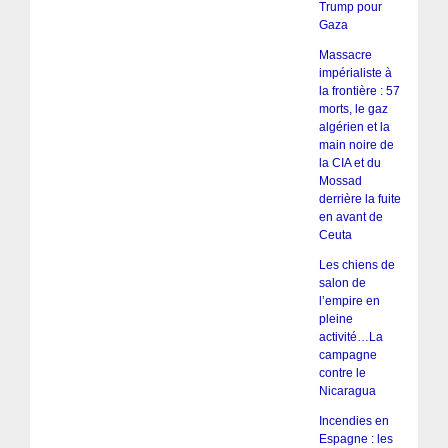
Trump pour
Gaza
Massacre
impérialiste à
la frontière : 57
morts, le gaz
algérien et la
main noire de
la CIA et du
Mossad
derrière la fuite
en avant de
Ceuta
Les chiens de
salon de
l’empire en
pleine
activité…La
campagne
contre le
Nicaragua
Incendies en
Espagne : les