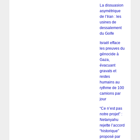
La dissuasion
asymétrique
de l’Iran : les
usines de
dessalement
du Golfe
Israël efface
les preuves du
génocide à
Gaza,
évacuant
gravats et
restes
humains au
rythme de 100
camions par
jour
“Ce n’est pas
notre projet” :
Netanyahu
rejette l’accord
“historique”
proposé par