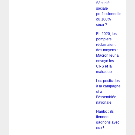
Sécurité
sociale
professionnelle
ou 100%
sécu ?
En 2020, les
pompiers
réclamaient
des moyens :
Macron leur a
envoyé les
CRS et la
matraque
Les pesticides
à la campagne
et à
l’Assemblée
nationale
Haribo : ils
tiennent,
gagnons avec
eux !