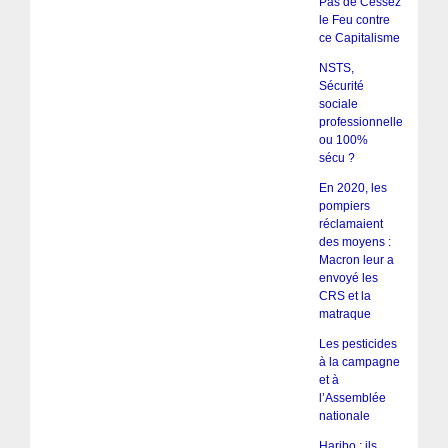
Pas de Cessez
le Feu contre
ce Capitalisme
NSTS,
Sécurité
sociale
professionnelle
ou 100%
sécu ?
En 2020, les
pompiers
réclamaient
des moyens :
Macron leur a
envoyé les
CRS et la
matraque
Les pesticides
à la campagne
et à
l’Assemblée
nationale
Haribo : ils