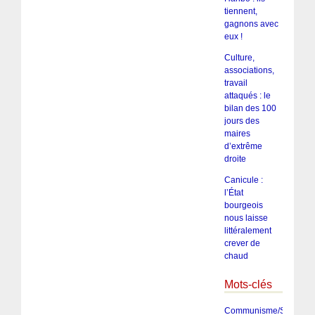
tiennent,
gagnons avec
eux !
Culture,
associations,
travail
attaqués : le
bilan des 100
jours des
maires
d’extrême
droite
Canicule :
l’État
bourgeois
nous laisse
littéralement
crever de
chaud
Mots-clés
Communisme/Socialis